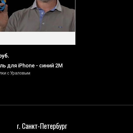
руб.
ль для iPhone - синий 2М
лки с Ураловым
г. Санкт-Петербург