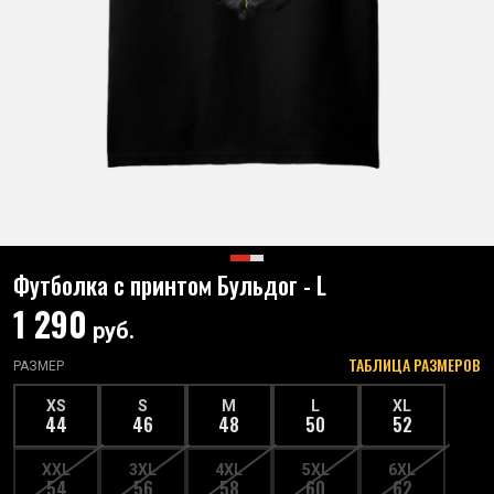
Футболка с принтом Бульдог - L
1 290
руб.
ТАБЛИЦА РАЗМЕРОВ
РАЗМЕР
XS
S
M
L
XL
44
46
48
50
52
XXL
3XL
4XL
5XL
6XL
54
56
58
60
62