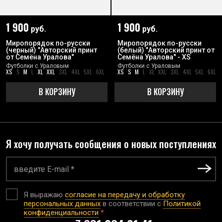
1 900
1 900
руб.
руб.
Миропорядок по-русски
Миропорядок по-русски
(черный) "Авторский принт
(белый) "Авторский принт от
от Семёна Уралова"
Семёна Уралова" - XS
Футболки с Ураловым
Футболки с Ураловым
XS
S
M
L
XL
XXL
3XL
4XL
5XL
6XL
XS
S
M
L
XL
XXL
3XL
4XL
5XL
6XL
В КОРЗИНУ
В КОРЗИНУ
Я хочу получать сообщения о новых поступлениях
Я выражаю
согласие на передачу и обработку
персональных данных
в соответствии с
Политикой
конфиденциальности
*