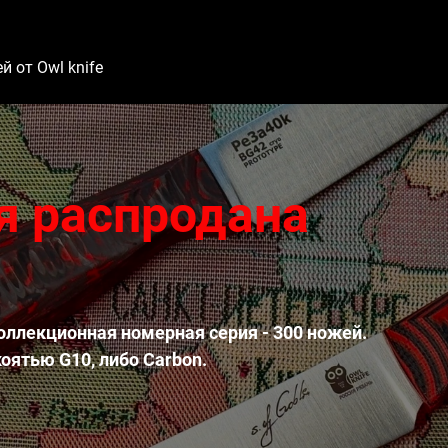
 от Owl knife
ия распродана
Коллекционная номерная серия - 300 ножей.
коятью G10, либо Carbon.