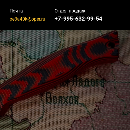
Почта
Отдел продаж
+7-995-632-99-54
pe3a40k@oper.ru