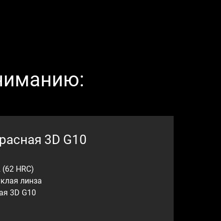
ниманию:
красная 3D G10
 (62 HRC)
уклая линза
ая 3D G10