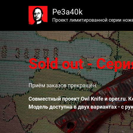
Pe3а40k
Проект лимитированной серии ножей
Sold out - Сер
Приём заказов прекращён.
Совместный проект Owl Knife и
oper.ru
. 
Модель доступна в двух вариантах - с ру