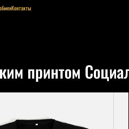
 обмен
Контакты
ским принтом Социа