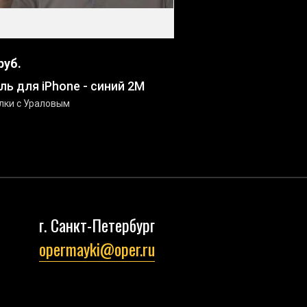
руб.
ль для iPhone - синий 2М
лки с Ураловым
г. Санкт-Петербург
opermayki@oper.ru