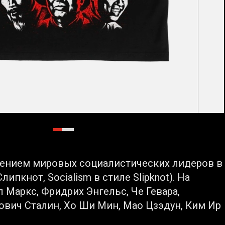
жением мировых социалистических лидеров в
ипкнот, Socialism в стиле Slipknot). На
 Маркс, Фридрих Энгельс, Че Гевара,
вич Сталин, Хо Ши Мин, Мао Цзэдун, Ким Ир